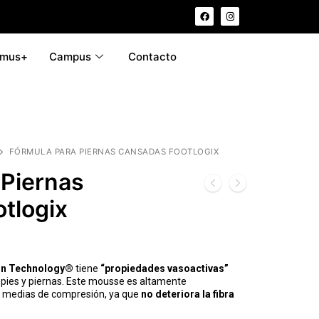
smus+
Campus
Contacto
FÓRMULA PARA PIERNAS CANSADAS FOOTLOGIX
 Piernas
tlogix
on Technology®
tiene
“propiedades vasoactivas”
n pies y piernas. Este mousse es altamente
 medias de compresión, ya que
no deteriora la fibra