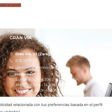
adir al carrito
GRAN VÍA
Gran Vía, 22 (Zaragoza)
876 28 26 95
granvia@arte-miss.com
Horarios
Lunes: 9.00h-14.30h // 15.30h-19.30h
Martes: 9.00h – 14.30h
Miércoles: 9.00h-14.30h // 15.30h-19.30h
Jueves: 9.00h – 14.30h
Viernes: 9.00h – 19.30h
cidad relacionada con tus preferencias basada en el perfil
s visitadas).