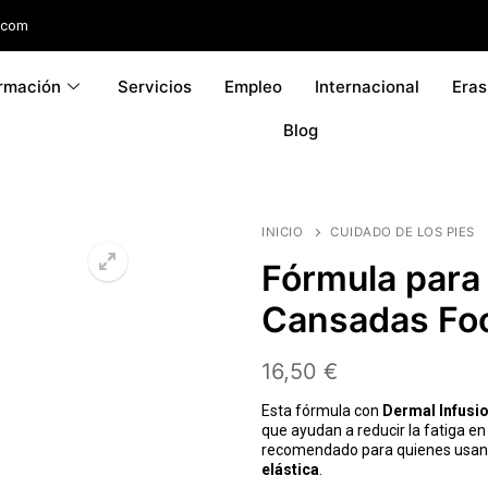
.com
rmación
Servicios
Empleo
Internacional
Era
Blog
INICIO
CUIDADO DE LOS PIES
Fórmula para
Cansadas Foo
16,50
€
Esta fórmula con
Dermal Infusi
que ayudan a reducir la fatiga e
recomendado para quienes usan
elástica
.