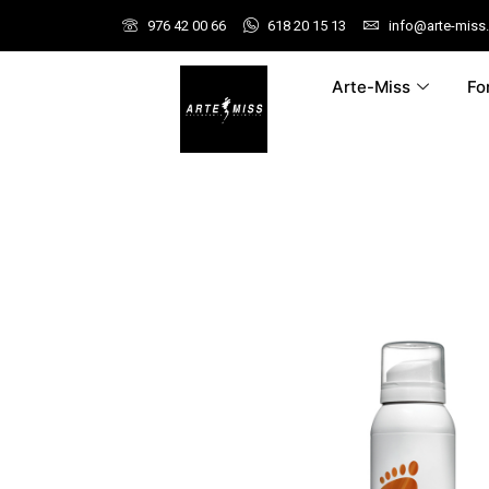
976 42 00 66
618 20 15 13
info@arte-miss
Arte-Miss
Fo