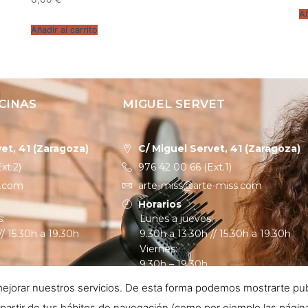
Añ
Añadir al carrito
CINAS
MIGUEL SERVET
et, 41 (Zaragoza)
C/ Miguel Servet, 41 (Zaragoza)
xt.2)
976 42 00 66 (Ext.1)
s.com
arte-miss@arte-miss.com
Horarios
s:
Lunes a jueves:
// 15.30h a 19.30h
9.30h a 13.30h // 15.30h a 19.30h
Viernes:
9.30h – 19.30h
ejorar nuestros servicios. De esta forma podemos mostrarte publi
partir de tus hábitos de navegación (como por ejemplo las página