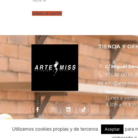
Añadir al carrito
TIENDA Y OFI
C/ Miguel Serv
976 42 00 66 (E
info@arte-mis
Horarios:
Lunes a vierne
9.30h a 13.30h 
Utilizamos cookies propias y de terceros
para m
Aceptar
elaborado a 