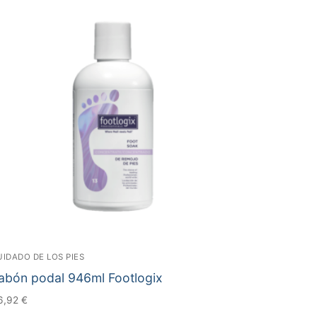
UIDADO DE LOS PIES
abón podal 946ml Footlogix
6,92
€