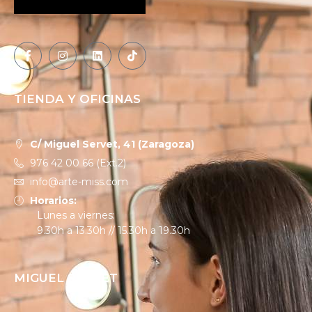
TIENDA Y OFICINAS
C/ Miguel Servet, 41 (Zaragoza)
976 42 00 66 (Ext.2)
info@arte-miss.com
Horarios:
Lunes a viernes:
9.30h a 13.30h // 15.30h a 19.30h
MIGUEL SERVET