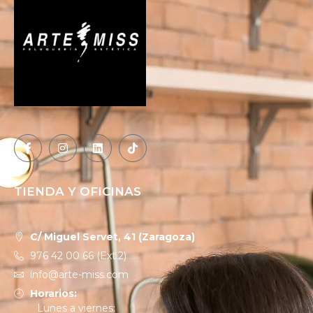
TIENDA Y OFICINAS
C/ Miguel Servet, 41 (Zaragoza)
976 42 00 66 (Ext.2)
info@arte-miss.com
Horarios:
Lunes a viernes: