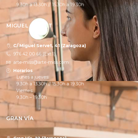
9.30h a 13.30h // 15.30h a 19.30h
MIGUEL SERVET
C/ Miguel Servet, 41 (Zaragoza)
976 42 00 66 (Ext.1)
arte-miss@arte-miss.com
Horarios
Lunes a jueves:
9.30h a 13.30h // 15.30h a 19.30h
Viernes:
9.30h – 19.30h
GRAN VÍA