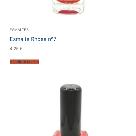
ESMALTES
Esmalte Rhose nº7
4,25
€
Añadir al carrito