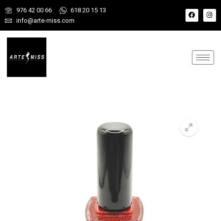
976 42 00 66
618 20 15 13
info@arte-miss.com