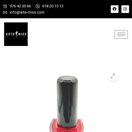
976 42 00 66
618 20 15 13
info@arte-miss.com