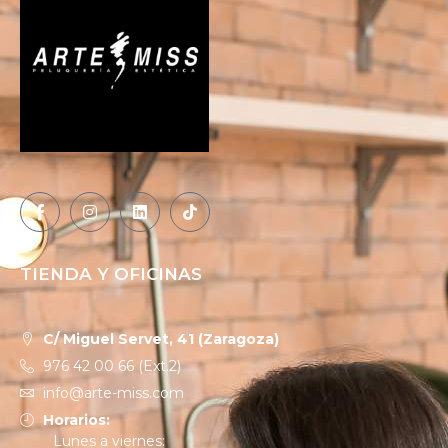
TIENDA Y OFICINAS
C/ Miguel Servet, 41 (Zaragoza)
976 42 00 66 (Ext.2)
info@arte-miss.com
Horarios:
Lunes a viernes: