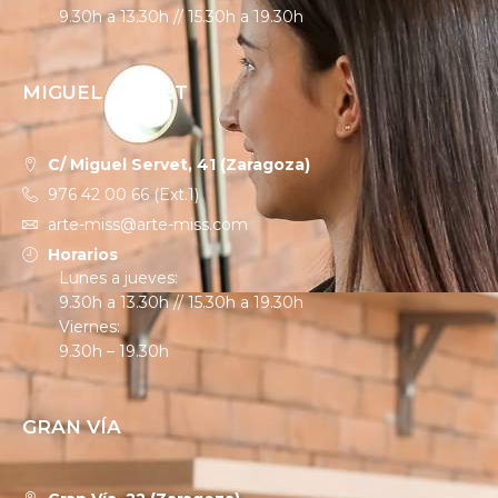
9.30h a 13.30h // 15.30h a 19.30h
MIGUEL SERVET
C/ Miguel Servet, 41 (Zaragoza)
976 42 00 66 (Ext.1)
arte-miss@arte-miss.com
Horarios
Lunes a jueves:
9.30h a 13.30h // 15.30h a 19.30h
Viernes:
9.30h – 19.30h
GRAN VÍA