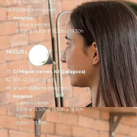
976 42 00 66 (Ext.2)
info@arte-miss.com
Horarios:
Lunes a viernes:
9.30h a 13.30h // 15.30h a 19.30h
MIGUEL SERVET
C/ Miguel Servet, 41 (Zaragoza)
976 42 00 66 (Ext.1)
arte-miss@arte-miss.com
Horarios
Lunes a jueves:
9.30h a 13.30h // 15.30h a 19.30h
Viernes:
9.30h – 19.30h