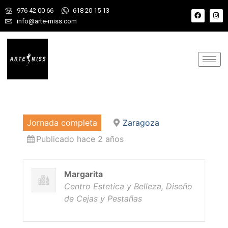
976 42 00 66
618 20 15 13
info@arte-miss.com
Jornada completa
Zaragoza
Publicado hace 2 años
Margarita
Centro Estetica y Belleza, Diseño
de Cejas y Pestañas