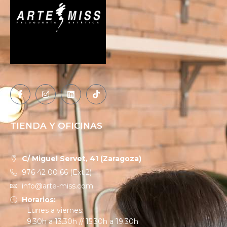
TIENDA Y OFICINAS
C/ Miguel Servet, 41 (Zaragoza)
976 42 00 66 (Ext.2)
info@arte-miss.com
Horarios:
Lunes a viernes:
9.30h a 13.30h // 15.30h a 19.30h