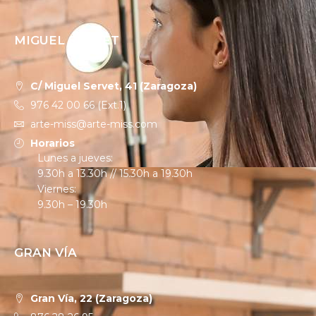
MIGUEL SERVET
C/ Miguel Servet, 41 (Zaragoza)
976 42 00 66 (Ext.1)
arte-miss@arte-miss.com
Horarios
Lunes a jueves:
9.30h a 13.30h // 15.30h a 19.30h
Viernes:
9.30h – 19.30h
GRAN VÍA
Gran Vía, 22 (Zaragoza)