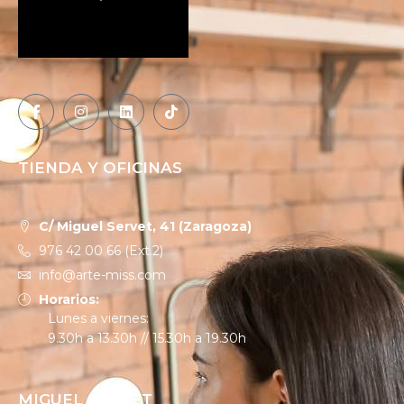
TIENDA Y OFICINAS
C/ Miguel Servet, 41 (Zaragoza)
976 42 00 66 (Ext.2)
info@arte-miss.com
Horarios:
Lunes a viernes:
9.30h a 13.30h // 15.30h a 19.30h
MIGUEL SERVET