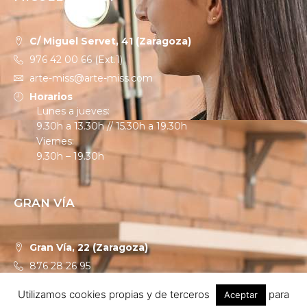
C/ Miguel Servet, 41 (Zaragoza)
976 42 00 66 (Ext.1)
arte-miss@arte-miss.com
Horarios
Lunes a jueves:
9.30h a 13.30h // 15.30h a 19.30h
Viernes:
9.30h – 19.30h
GRAN VÍA
Gran Vía, 22 (Zaragoza)
876 28 26 95
granvia@arte-miss.com
Utilizamos cookies propias y de terceros
para
Aceptar
Horarios