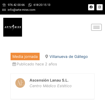
976 42 00 66
618 20 15 13
info@arte-miss.com
Media jornada
Villanueva de Gállego
Publicado hace 2 años
Ascensión Lanau S.L.
Centro Médico Estético