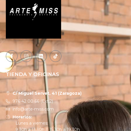
TIENDA Y OFICINAS
C/ Miguel Servet, 41 (Zaragoza)
976 42 00 66 (Ext.2)
info@arte-miss.com
Horarios:
Lunes a viernes:
9.30h a 13.30h // 15.30h a 19.30h