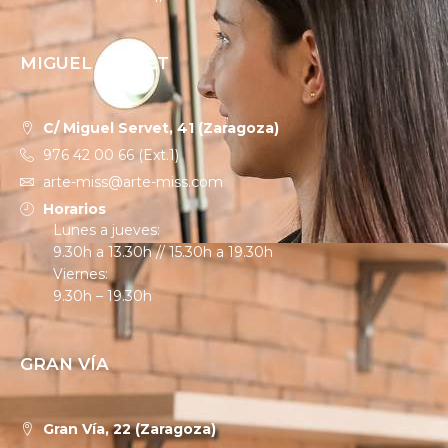
MIGUEL SERVET
C/ Miguel Servet, 41 (Zaragoza)
976 42 00 66 (Ext.1)
arte-miss@arte-miss.com
Horarios
Lunes a jueves:
9.30h a 13.30h // 15.30h a 19.30h
Viernes:
9.30h – 19.30h
GRAN VÍA
Gran Vía, 22 (Zaragoza)