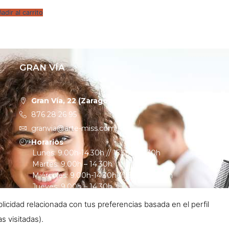
adir al carrito
GRAN VÍA
Gran Vía, 22 (Zaragoza)
876 28 26 95
granvia@arte-miss.com
Horarios
Lunes: 9.00h-14.30h // 15.30h-19.30h
Martes: 9.00h – 14.30h
Miércoles: 9.00h-14.30h // 15.30h-19.30h
Jueves: 9.00h – 14.30h
Viernes: 9.00h – 19.30h
cidad relacionada con tus preferencias basada en el perfil
s visitadas).