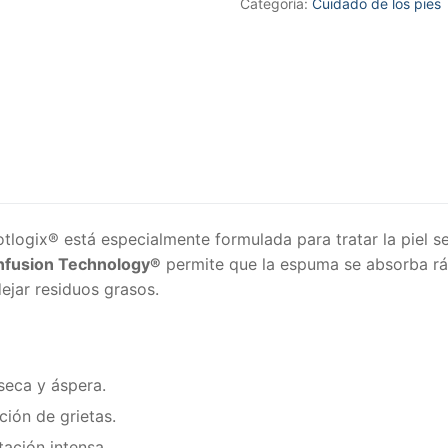
Categoría:
Cuidado de los pies
tlogix® está especialmente formulada para tratar la piel s
nfusion Technology®
permite que la espuma se absorba r
ejar residuos grasos.
 seca y áspera.
ción de grietas.
ación intensa.