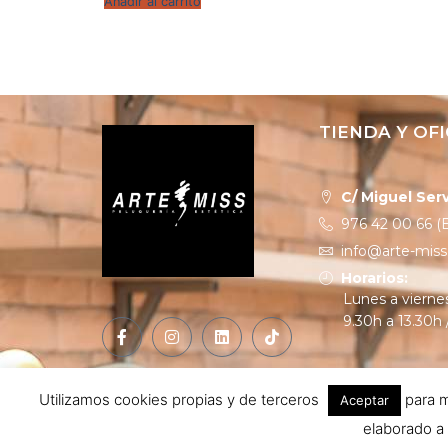
Añadir al carrito
TIENDA Y OFI
C/ Miguel Serv
976 42 00 66 (E
info@arte-mis
Horarios:
Lunes a vierne
9.30h a 13.30h 
Utilizamos cookies propias y de terceros
para m
Aceptar
elaborado a 