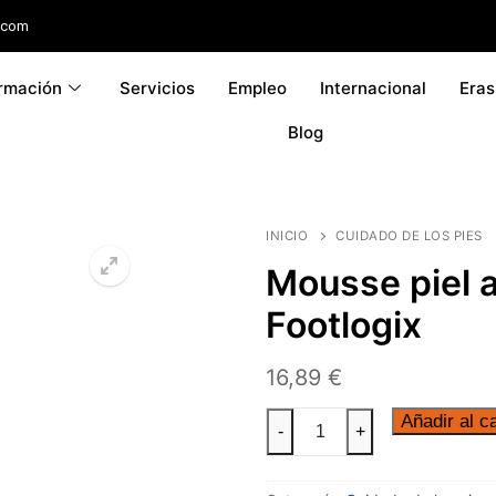
.com
rmación
Servicios
Empleo
Internacional
Era
Blog
INICIO
CUIDADO DE LOS PIES
Mousse piel 
Footlogix
16,89
€
Añadir al ca
-
+