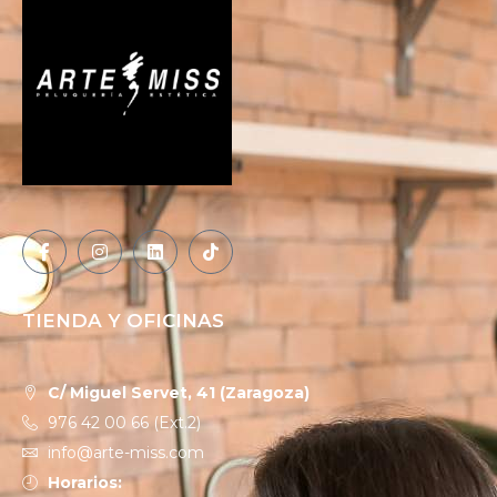
TIENDA Y OFICINAS
C/ Miguel Servet, 41 (Zaragoza)
976 42 00 66 (Ext.2)
info@arte-miss.com
Horarios: