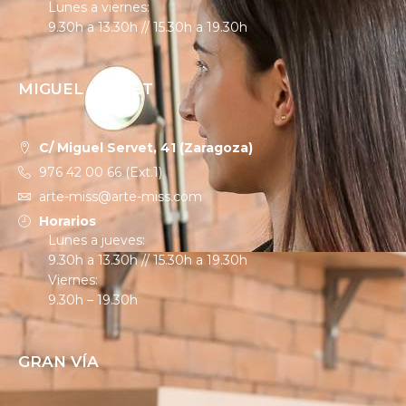
Lunes a viernes:
9.30h a 13.30h // 15.30h a 19.30h
MIGUEL SERVET
C/ Miguel Servet, 41 (Zaragoza)
976 42 00 66 (Ext.1)
arte-miss@arte-miss.com
Horarios
Lunes a jueves:
9.30h a 13.30h // 15.30h a 19.30h
Viernes:
9.30h – 19.30h
GRAN VÍA