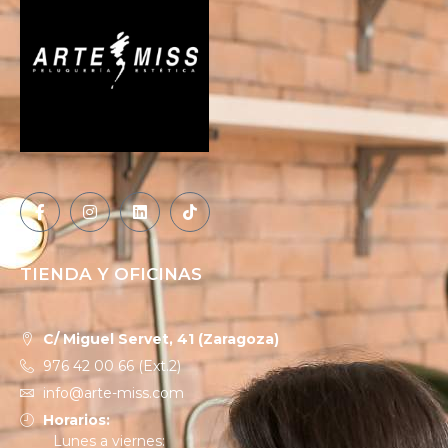
TIENDA Y OFICINAS
C/ Miguel Servet, 41 (Zaragoza)
976 42 00 66 (Ext.2)
info@arte-miss.com
Horarios:
Lunes a viernes: