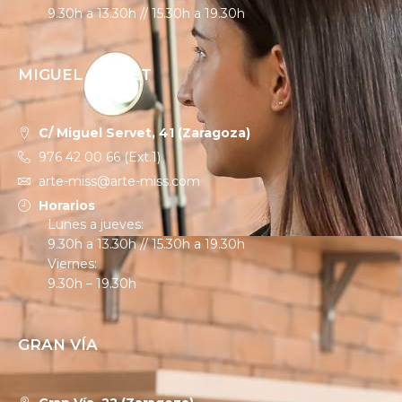
9.30h a 13.30h // 15.30h a 19.30h
MIGUEL SERVET
C/ Miguel Servet, 41 (Zaragoza)
976 42 00 66 (Ext.1)
arte-miss@arte-miss.com
Horarios
Lunes a jueves:
9.30h a 13.30h // 15.30h a 19.30h
Viernes:
9.30h – 19.30h
GRAN VÍA