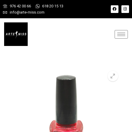
976 42 00 66
618 20 15 13
info@arte-miss.com