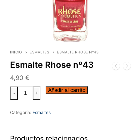
INICIO
ESMALTES
ESMALTE RHOSE Nº43
Esmalte Rhose nº43
4,90
€
Añadir al carrito
-
+
Categoría:
Esmaltes
Productos relacionados