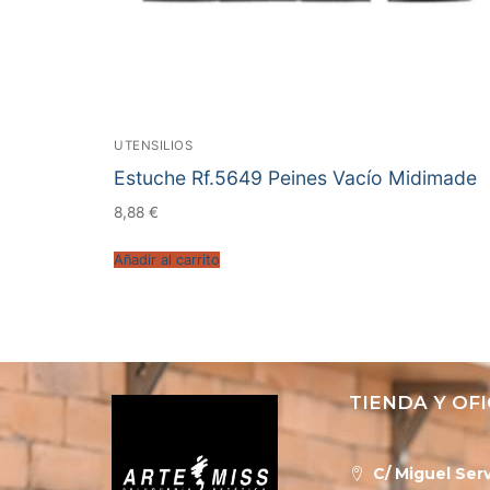
UTENSILIOS
Estuche Rf.5649 Peines Vacío Midimade
8,88
€
Añadir al carrito
TIENDA Y OFI
C/ Miguel Serv