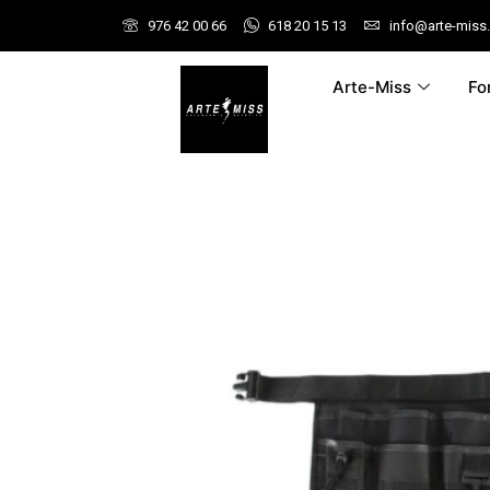
976 42 00 66
618 20 15 13
info@arte-miss
Arte-Miss
Fo