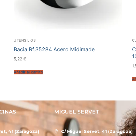
UTENSILIOS
C
Bacia Rf.35284 Acero Midimade
C
1
5,22
€
1
Añadir al carrito
Añ
CINAS
MIGUEL SERVET
et, 41 (Zaragoza)
C/ Miguel Servet, 41 (Zaragoza)