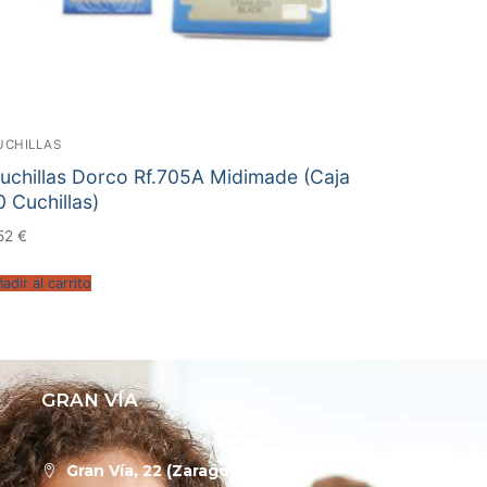
UCHILLAS
uchillas Dorco Rf.705A Midimade (Caja
0 Cuchillas)
,52
€
adir al carrito
GRAN VÍA
Gran Vía, 22 (Zaragoza)