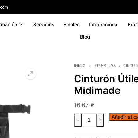
.com
rmación
Servicios
Empleo
Internacional
Era
Blog
INICIO
UTENSILIOS
CINTUR
Cinturón Útil
Midimade
16,67
€
Añadir al ca
-
+