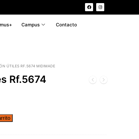
smus+
Campus
Contacto
ÓN ÚTILES RF.5674 MIDIMADE
es Rf.5674
rrito