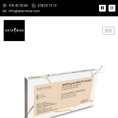
976 42 00 66
618 20 15 13
info@arte-miss.com