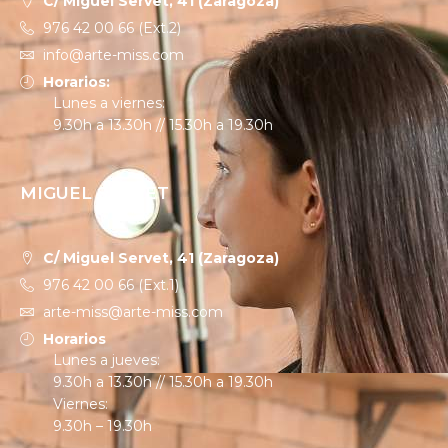
C/ Miguel Servet, 41 (Zaragoza)
976 42 00 66 (Ext.2)
info@arte-miss.com
Horarios:
Lunes a viernes:
9.30h a 13.30h // 15.30h a 19.30h
MIGUEL SERVET
C/ Miguel Servet, 41 (Zaragoza)
976 42 00 66 (Ext.1)
arte-miss@arte-miss.com
Horarios
Lunes a jueves:
9.30h a 13.30h // 15.30h a 19.30h
Viernes:
9.30h – 19.30h