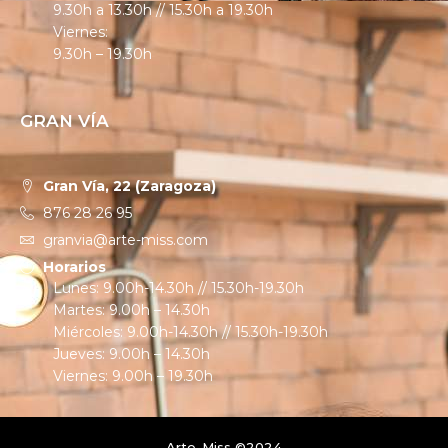
9.30h a 13.30h // 15.30h a 19.30h
Viernes:
9.30h – 19.30h
GRAN VÍA
Gran Vía, 22 (Zaragoza)
876 28 26 95
granvia@arte-miss.com
Horarios
Lunes: 9.00h-14.30h // 15.30h-19.30h
Martes: 9.00h – 14.30h
Miércoles: 9.00h-14.30h // 15.30h-19.30h
Jueves: 9.00h – 14.30h
Viernes: 9.00h – 19.30h
Arte-Miss ©2024