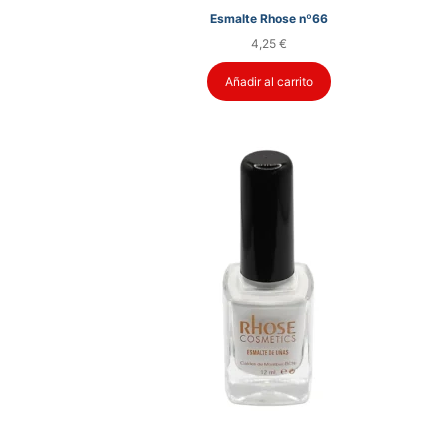
Esmalte Rhose nº66
4,25
€
Añadir al carrito