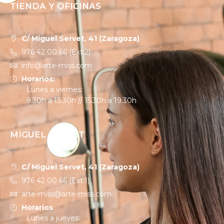
TIENDA Y OFICINAS
C/ Miguel Servet, 41 (Zaragoza)
976 42 00 66 (Ext.2)
info@arte-miss.com
Horarios:
Lunes a viernes:
9.30h a 13.30h // 15.30h a 19.30h
MIGUEL SERVET
C/ Miguel Servet, 41 (Zaragoza)
976 42 00 66 (Ext.1)
arte-miss@arte-miss.com
Horarios
Lunes a jueves: