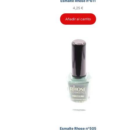
Esmalte Rhose nº611
4,25
€
Añadir al carrito
Esmalte Rhose nº505