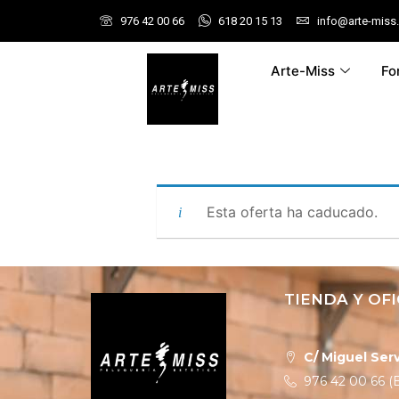
976 42 00 66
618 20 15 13
info@arte-miss
Arte-Miss
Fo
Esta oferta ha caducado.
TIENDA Y OFI
C/ Miguel Serv
976 42 00 66 (E