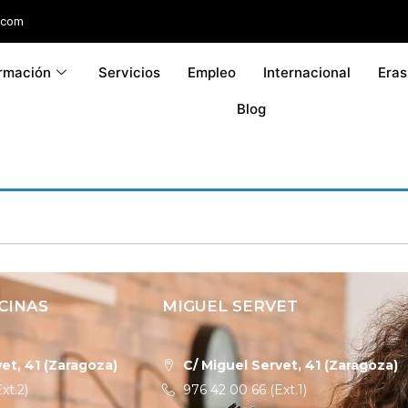
.com
rmación
Servicios
Empleo
Internacional
Era
Blog
CINAS
MIGUEL SERVET
et, 41 (Zaragoza)
C/ Miguel Servet, 41 (Zaragoza)
xt.2)
976 42 00 66 (Ext.1)