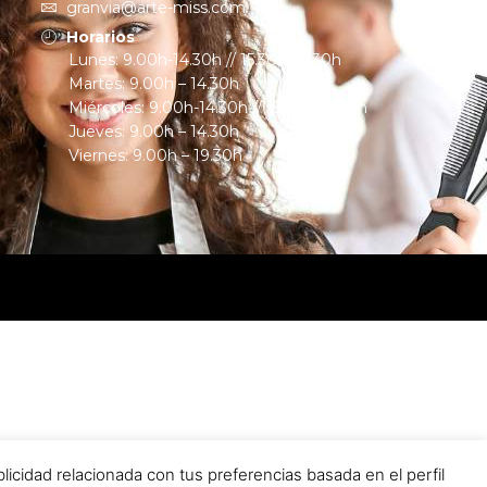
granvia@arte-miss.com
Horarios
Lunes: 9.00h-14.30h // 15.30h-19.30h
Martes: 9.00h – 14.30h
Miércoles: 9.00h-14.30h // 15.30h-19.30h
Jueves: 9.00h – 14.30h
Viernes: 9.00h – 19.30h
cidad relacionada con tus preferencias basada en el perfil