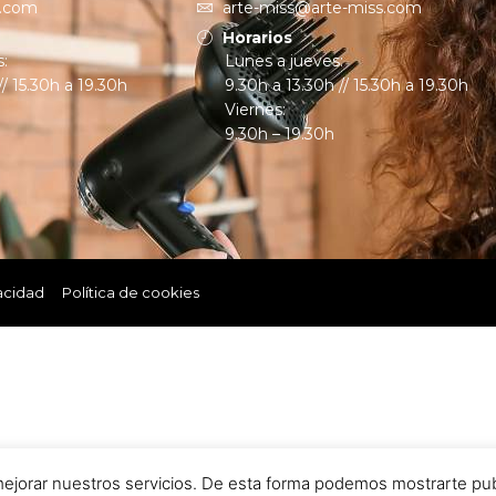
s.com
arte-miss@arte-miss.com
Horarios
s:
Lunes a jueves:
// 15.30h a 19.30h
9.30h a 13.30h // 15.30h a 19.30h
Viernes:
9.30h – 19.30h
vacidad
Política de cookies
ejorar nuestros servicios. De esta forma podemos mostrarte publi