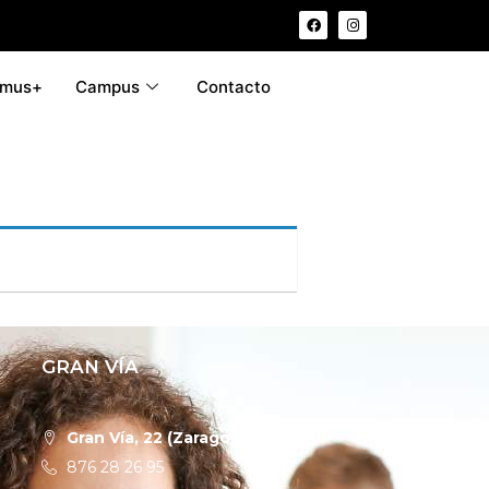
smus+
Campus
Contacto
GRAN VÍA
Gran Vía, 22 (Zaragoza)
876 28 26 95