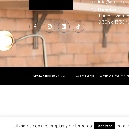
info@arte-mis
Horarios:
Lunes a vierne
9.30h a 13.30h 
Arte-Miss ©2024
Aviso Legal
Política de pri
Utilizamos cookies propias y de terceros
para m
Aceptar