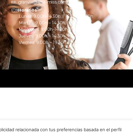
granvia@arte-miss.com
Horarios
Lunes: 9.00h-14.30h // 15.30h-19.30h
Martes: 9.00h – 14.30h
Miércoles: 9.00h-14.30h // 15.30h-19.30h
Jueves: 9.00h – 14.30h
Viernes: 9.00h – 19.30h
cidad relacionada con tus preferencias basada en el perfil