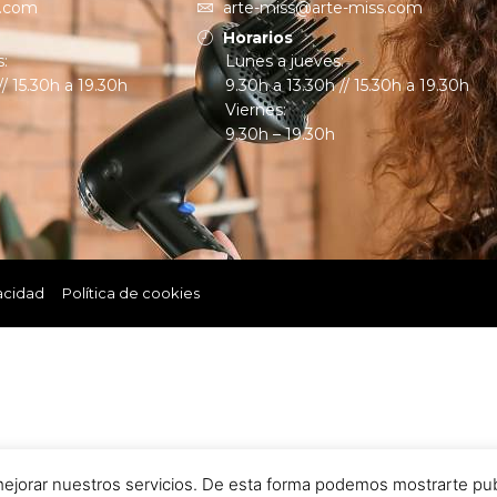
s.com
arte-miss@arte-miss.com
Horarios
s:
Lunes a jueves:
// 15.30h a 19.30h
9.30h a 13.30h // 15.30h a 19.30h
Viernes:
9.30h – 19.30h
vacidad
Política de cookies
ejorar nuestros servicios. De esta forma podemos mostrarte publi