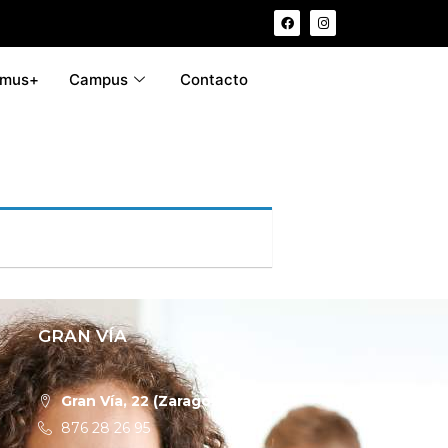
smus+
Campus
Contacto
GRAN VÍA
Gran Vía, 22 (Zaragoza)
876 28 26 95