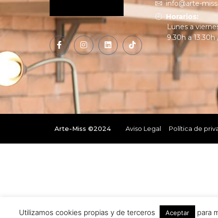
info@arte-mis
Horarios:
Lunes a vierne
9.30h a 13.30h 
Arte-Miss ©2024
Aviso Legal
Política de pri
Utilizamos cookies propias y de terceros
para m
Aceptar