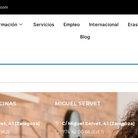
.com
rmación
Servicios
Empleo
Internacional
Era
Blog
CINAS
MIGUEL SERVET
et, 41 (Zaragoza)
C/ Miguel Servet, 41 (Zaragoza)
xt.2)
976 42 00 66 (Ext.1)